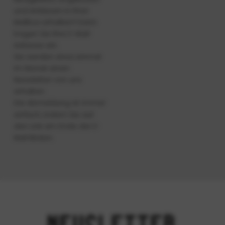
und Anlässen in Ihrer
Mailbox erhalten? Dann
tragen Sie Ihre E-Mail-
Adresse ein.
Sie werden etwa einmal
im Monat einen
Newsletter von uns
erhalten.
Die Abmeldung ist immer
einfach, indem Sie auf
den Link am Ende der E-
Mail klicken.