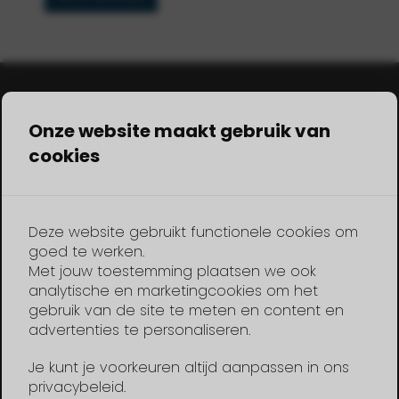
Onze website maakt gebruik van
Eigenschaften
cookies
Klassisches Aussehen kombiniert mit
moderner Technologie
Die lose Box kann auch als Tisch verwendet
Deze website gebruikt functionele cookies om
werden.
goed te werken.
Die Batterien befinden sich unter dem
Met jouw toestemming plaatsen we ook
Boden im Skeg, für mehr Platz an Bord
analytische en marketingcookies om het
gebruik van de site te meten en content en
Die 360Ah Antriebsbatterien bieten einen
advertenties te personaliseren.
großen Aktionsradius
Je kunt je voorkeuren altijd aanpassen in ons
Leicht zu manövrieren dank des lenkbaren
privacybeleid.
POD-Motors