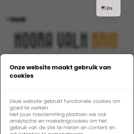
EN
< back
NL
DE
HOORA VALK
BRIO
RACE
Onze website maakt gebruik van
cookies
Alas!
The brio race falcons are fully booked.
You can have your name put on a waiting list.
Deze website gebruikt functionele cookies om
Send an email to recreatie@hoora.nl. You will be
goed te werken.
notified by May 1.
Met jouw toestemming plaatsen we ook
analytische en marketingcookies om het
gebruik van de site te meten en content en