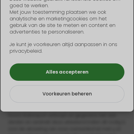
geautomatiseerde verwerkingen besluiten over zaken
goed te werken.
die (aanzienlijke) gevolgen kunnen hebben voor
Met jouw toestemming plaatsen we ook
personen.
analytische en marketingcookies om het
gebruik van de site te meten en content en
advertenties te personaliseren.
Hoe lang we persoonsgegevens
bewaren
Je kunt je voorkeuren altijd aanpassen in ons
privacybeleid.
Hoora Watersport bewaart persoonsgegevens niet
langer dan noodzakelijk voor het doel waarvoor deze
zijn verstrekt dan wel op grond van
Alles accepteren
de wet is vereist.
Voorkeuren beheren
Delen van persoonsgegevens
met derden
Hoora Watersport verkoopt uw gegevens niet aan
derden en verstrekt deze uitsluitend indien dit nodig is
voor de uitvoering van onze overeenkomst met u of