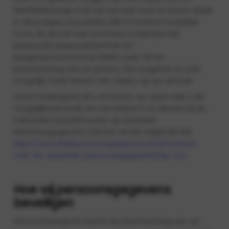
identiteitsbewijs met het verzoek mee te sturen. Maak
in deze kopie uw pasfoto, MRZ (machine readable
zone, de strook met nummers onderaan het
paspoort), paspoortnummer en
Burgerservicenummer (BSN) zwart. Dit ter
bescherming van uw privacy. We reageren zo snel
mogelijk, maar binnen vier weken, op uw verzoek.
Hoora Watersport wil u er tevens op wijzen dat u de
mogelijkheid heeft om een klacht in te dienen bij de
nationale toezichthouder, de Autoriteit
Persoonsgegevens. Dat kan via de volgende link:
https://autoriteitpersoonsgegevens.nl/nl/contact-
met-de-autoriteit-persoonsgegevens/tip-ons
Hoe wij persoonsgegevens
beveiligen
Hoora Watersport neemt de bescherming van uw