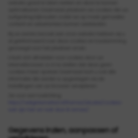
website goed te laten werken en deze te kunnen
optimaliseren. Daarnaast plaatsen we cookies die uw
surfgedrag bijhouden zodat we op maat gemaakte
content en advertenties kunnen aanbieden.
Bij uw eerste bezoek aan onze website hebben wij u
al geïnformeerd over deze cookies en toestemming
gevraagd voor het plaatsen ervan.
U kunt zich afmelden voor cookies door uw
internetbrowser zo in te stellen dat deze geen
cookies meer opslaat. Daarnaast kunt u ook alle
informatie die eerder is opgeslagen via de
instellingen van uw browser verwijderen.
Zie voor een toelichting:
https://veiliginternetten.nl/themes/situatie/cookies-
wat-zijn-het-en-wat-doe-ik-ermee/
Gegevens inzien, aanpassen of