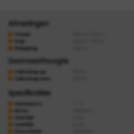
Afmetingen
Totaal:
5.50 m * 2.10 m
Kuip:
3.40 m * 1.70 m
Diepgang:
0.50 m
Doorvaarthoogte
Cabriokap op:
1.50 m
Cabriokap neer:
1.05 m
Specificaties
Aantal pers:
2 - 6
Motor:
Elektrisch
Vaartijd:
8 uur
Laadtijd:
8 uur
Stuurstand:
Stuurwiel