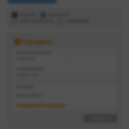
Selectie
Aankomst
Geen aankomst
Volgeboekt
Prijsopgave
Aankomstdatum:
-
Check-in:
-
Vertrekdatum:
-
Check-out:
-
Huurprijs:
-
Extra kosten
Complete huurprijs:
-
volgende