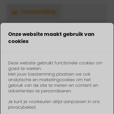
Samenstelling:
Volwassenen 18+ jaar
Onze website maakt gebruik van
Kind 5 - 17 jaar
Kind 0-4 jaar
cookies
augustus
2026
Deze website gebruikt functionele cookies om
ma
di
wo
do
vr
za
zo
goed te werken.
1
2
Met jouw toestemming plaatsen we ook
analytische en marketingcookies om het
gebruik van de site te meten en content en
3
4
5
6
7
8
9
advertenties te personaliseren.
10
11
12
13
14
15
16
Je kunt je voorkeuren altijd aanpassen in ons
privacybeleid.
17
18
19
20
21
22
23