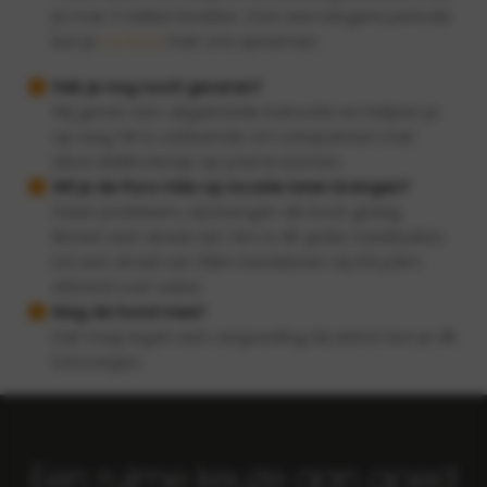
je max. 3 weken boeken. Voor een langere periode
kun je
contact
met ons opnemen
Heb je nog nooit gevaren?
Wij geven een uitgebreide instructie en helpen je
op weg. Dit is voldoende om ontspannen met
deze elektrosloep op pad te kunnen.
Wil je de Pura Vida op locatie laten brengen?
Geen probleem, wij brengen de boot graag.
Binnen een straal van 1 km is dit gratis. Daarbuiten,
tot een straal van 25km berekenen wij €6 p/km
afstand over water.
Mag de hond mee?
Dat mag tegen een vergoeding, bij extra’s kun je dit
toevoegen.
Een ruime keuze aan goed