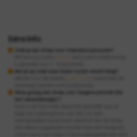
Extra info:
Zoek je een sloep voor meerdere personen?
Klik hier voor onze
Enduro
, deze ruime elektrosloep
is geschikt voor 2 - 10 personen.
Ben je op zoek naar leuke routes vanuit Heeg?
Klik hier voor de leukste
vaarroutes
, waaronder de
prachtige electric-only Poelenroute.
Wil je graag een sloep voor langere periode (bij
het vakantiehuisje) ?
Daar is de Pura Vida uitermate geschikt voor, je
krijgt een verlengsnoer van 20m en een
verloopstekker bij de boot. Hierdoor kan de sloep
niet alleen opgeladen worden aan een laadpaal,
maar ook in het huisje. In de boekingskalender kunt