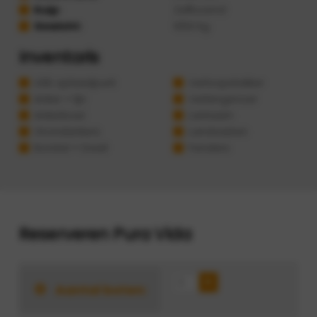
Kuip:
Zelflozend
Gewicht:
1050 kg
Inventaris
USB oplaadpunt
Verloopstekker
Anker + lijn
Verlengsnoer
Ankerboei
Lantaarn
Grondankers
Landvasten
Borstel + Dweil
Fenders
Reserveren Pura Vida
Aantal boten: