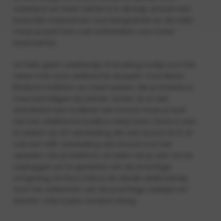
waardoor er meer ruimte is in de kuip. Je kunt een
losse kist meenemen voor bergruimte en als tafel,
maar je kunt hem ook achterlaten voor meer
beenruimte.
Je hebt geen vaarbewijs of ervaring nodig voor het
varen met onze elektrische sloepen. Voor kleine
kinderen hebben we zwemvesten, die je kosteloos
mee kunt krijgen bij vertrek. Verder zit er niet
standaard een koelkast aan boord, maar je kunt
wel een elektrische koelbox erbij huren. Deze is aan
te sluiten op 12V aansluiting die aan boord zit. Er zit
ook een USB-aansluiting aan boord voor het
opladen van je telefoon, al raden we je aan om te
unpluggen en te genieten van de prachtige
omgeving. De Pura Vida is de ideale elektrosloep
voor het verkennen van de prachtige vaartjes en
electric-only routes rondom Heeg.