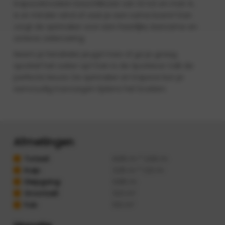
trapezebroeken beschikbaar van XS tot en met XL.
Is er minder wind of vaar je een ruime koers? Dan
zorgt de spinnaker voor een heerlijke, leerzame en
actieve zeilervaring.
Neem je fanatieke jeugd mee of ga je graag
sportief het water op? Dan is de Sportieve Valk de
perfecte keuze. De spinnaker en trapeze kun je
eenvoudig toevoegen tijdens het boeken.
Afmetingen
Totaal:
6.65 m * 2.00 m
Kuip:
3.25 m * 1.22 m
Diepgang:
0.85 m
Grootzeil:
12.0 m²
Fok:
5.5 m²