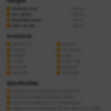
Hoogte
Staande mast:
6.50 m
Incl. gaffel
8.00 m
Gestreken mast:
1.00 m
Mast op mik:
1.50 m
Inventaris
Vaarboom
Borstel
Peddel
Stootwillen
Jaaglijn
Huikje
Toeter
Anker + lijn
Hoosvat
Ankerbal
Meerpen
Seinkegel
Specificaties
Rolfoksysteem vanuit kuip te bedienen
Zeer eenvoudig maststrijksysteem
Standaard uitgerust met hangbanden
Uitgerust met valstopper op de vallen, voor snelle