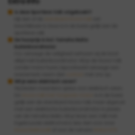
Extra info
Is deze Sportieve Valk volgeboekt?
Kijk dan of de
standaard Hoora Valk
wel
beschikbaar is. Deze is in de basis gelijk aan de
sportieve valk.
De huurprijs is incl. Yamaha Malta
buitenboordmotor
O.a. vanwege de veiligheid verhuren wij de boot
altijd mét buitenboordmotor. Wil je de Hoora Valk
zonder motor huren, bijvoorbeeld vanwege een
evenement, neem dan
contact
met ons op.
Wil je eens elektrisch varen?
Wij bieden meerdere opties voor elektrisch varen.
De
Hoora Valk met Torqeedo-motor
is in de basis
gelijk aan de standaard Hoora Valk, maar uitgerust
met een elektrische buitenboordmotor in plaats
van de Yamaha Malta. Wil je liever een Valk met
ingebouwde elektromotor, kies dan voor onze
Hoora Elektrovalk
of voor de ruimere
Motion 670
.