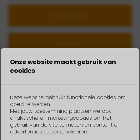
Hoora Elektrovalk
Motion 670
Onze website maakt gebruik van
cookies
Reserveren Sport Valk
Deze website gebruikt functionele cookies om
Aantal boten:
goed te werken.
Met jouw toestemming plaatsen we ook
analytische en marketingcookies om het
Samenstelling:
gebruik van de site te meten en content en
advertenties te personaliseren.