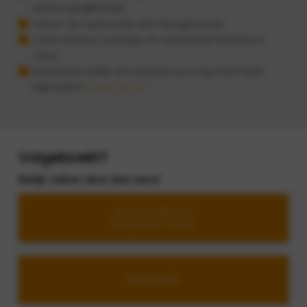
trimmogelijkheden
Haven op toplocatie aan Heegermeer
Zwemvesten, tonnetje en waterkaart kosteloos
mee
Benieuwd welke accessoires je nog meer kunt
bijboeken?
Bekijk ze hier
Volgeboekt?
Bekijk valken deze dan eens!
Hoora Valk met
Torqeedo-motor
Hoora Valk