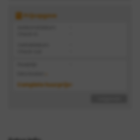
Prijsopgave
Aankomstdatum:
-
Check-in:
-
Vertrekdatum:
-
Check-out:
-
Huurprijs:
-
Extra kosten
Complete huurprijs:
-
volgende