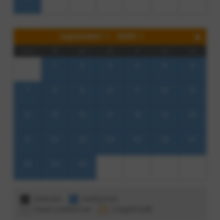
september
2026
ma
di
wo
do
vr
za
zo
1
2
3
4
5
6
7
8
9
10
11
12
13
14
15
16
17
18
19
20
21
22
23
24
25
26
27
28
29
30
Selectie
Aankomst
Geen aankomst
Volgeboekt