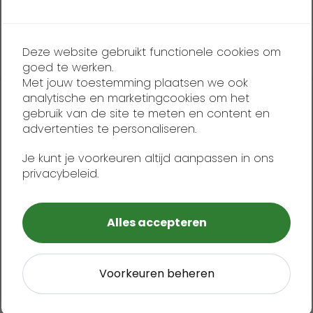
T.
+31-515 44 27 15
E.
recreatie@hoora.nl
Deze website gebruikt functionele cookies om
goed te werken.
Met jouw toestemming plaatsen we ook
analytische en marketingcookies om het
ADDRESS
gebruik van de site te meten en content en
advertenties te personaliseren.
Stay tuned:
Je kunt je voorkeuren altijd aanpassen in ons
privacybeleid.
Plan my route
Alles accepteren
Voorkeuren beheren