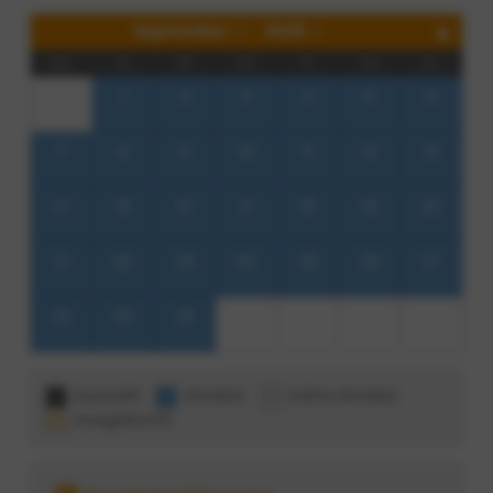
September
2026
Mo
Di
Mi
Do
Fr
Sa
So
1
2
3
4
5
6
7
8
9
10
11
12
13
14
15
16
17
18
19
20
21
22
23
24
25
26
27
28
29
30
Auswahl
Anreise
Keine Anreise
Ausgebucht