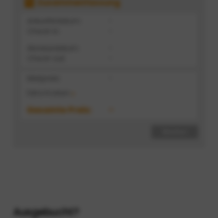
Zusammenfassung
Ankunfstdatum:
-
Check-in:
-
Abreisedatum:
-
Check-out:
-
Mietpreis:
-
Extra Kosten
Gesamte Preis:
-
Weiter
Ausgebucht?