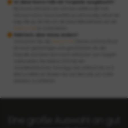
Ist diese Hoora Valk mit Torqeedo ausgebucht?
Bij Hoora verhuren we ook een elektrovalk met
inbouw motor. Deze bedien je eenvoudig vanuit de
kuip. Klik op de link om de beschikbaarheid van de
Elektro Valk
te controleren.
Elektrisch, aber etwas anders?
Versuchen Sie die
Motion 670
. Dieses schöne Boot
ist noch geräumiger und geschützter als die
Polyvalk und lässt sich noch einfacher zum Segeln
vorbereiten. Die Motion 670 hat ein
charakteristisches Turmrigg, das einfach bis zu 3
Mal zu reffen ist. Klicken Sie auf den Link, um mehr
darüber zu erfahren.
Eine große Auswahl an gut