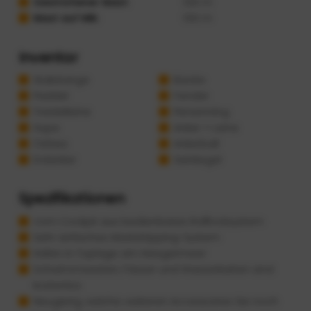
Gestrichener Mast:
1.00 m
Mast auf Mik:
1.50 m
Inventar
Stakstange
Bürste
Paddel
Fender
Treidelleine
Persenning
Hupe
Anker + Leine
Ösfass
Ankerball
Erdanker
Seinkegel
Spezifikationen
Vom Cockpit aus bedienbares Rollfocksystem
Sehr einfaches Maststripping-System
Hafen in Toplage am Heegermeer
Schwimmwesten, Fässer und Wasserkarten sind
kostenlos
Neugierig, welche weiteren Accessoires Sie noch