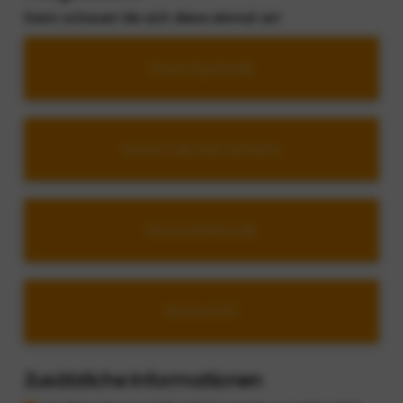
Dann schauen Sie sich diese einmal an!
Hoora Sportvalk
Hoora Valk met Yamaha
Hoora Elektrovalk
Motion 670
Zusätzliche Informationen