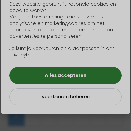
Kind 0–4 Jahre
Deze website gebruikt functionele cookies om
goed te werken.
Met jouw toestemming plaatsen we ook
analytische en marketingcookies om het
August
2026
gebruik van de site te meten en content en
Mo
Di
Mi
Do
Fr
Sa
So
advertenties te personaliseren.
1
2
Je kunt je voorkeuren altijd aanpassen in ons
privacybeleid.
3
4
5
6
7
8
9
10
11
12
13
14
15
16
Alles accepteren
17
18
19
20
21
22
23
Voorkeuren beheren
24
25
26
27
28
29
30
31