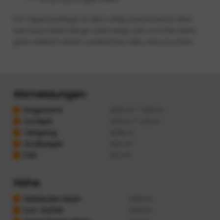
Für Tagesausflüge ist dies völlig ausreichend, aber
wer besonders lange unterwegs sein möchte, kann
ganz einfach einen zusätzlichen Akku dazu buchen.
Abmessungen
Insgesamt:
6,65 m * 2,00 m
Cockpit:
3,25 m * 1,22 m
Tiefgang:
0.85 m
Großsegel:
12.0 m²
Fok:
5.5 m²
Höhe
Stehender Mast:
6.50 m
Incl. Gaffel
8.00 m