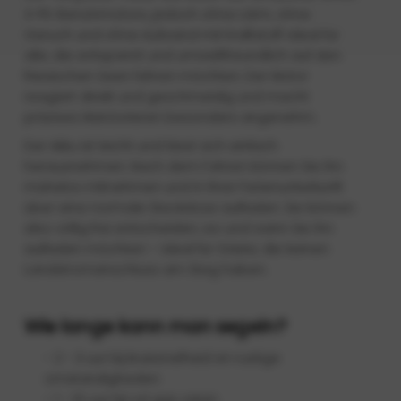
3-PS-Benzinmotors, jedoch ohne Lärm, ohne
Geruch und ohne Aufwand mit Kraftstoff. Ideal für
alle, die entspannt und umweltfreundlich auf den
friesischen Seen fahren möchten. Der Motor
reagiert direkt und geschmeidig und macht
präzises Manövrieren besonders angenehm.
Der Akku ist leicht und lässt sich einfach
herausnehmen. Nach dem Fahren können Sie ihn
mühelos mitnehmen und in Ihrer Ferienunterkunft
über eine normale Steckdose aufladen. Sie können
also völlig frei entscheiden, wo und wann Sie ihn
aufladen möchten – ideal für Gäste, die keinen
Landstromanschluss am Steg haben.
Wie lange kann man segeln?
- 2 - 3 uur bij kruissnelheid en rustige
omstandigheden
- 1 - 1,5 uur bij vol gas varen