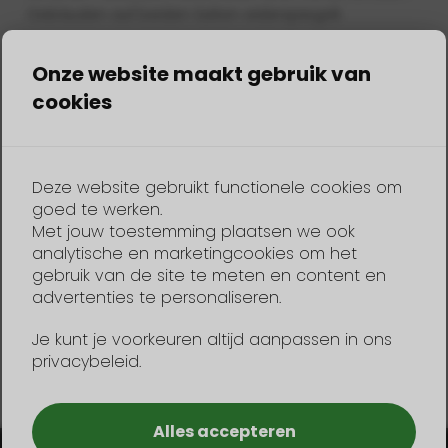
Gebäuden auf beiden Seiten widerspiegelt.
Neben dem Heegermeer und den Fluessen ist auch
die Poelen-Route sehr zu empfehlen. Das zwischen
Onze website maakt gebruik van
den Wassersportdörfern Heeg, Gaastmeer und
cookies
Oudega gelegene Poelen-Gebiet ist eine Abfolge von
Seen, schmalen Gräben und Bächen inmitten dichter
Schilfbestände.
Deze website gebruikt functionele cookies om
Natur, Frieden und Ruhe sind die größten Werte in
goed te werken.
diesem Gebiet. Die Bootsroute mit Durchlässen und
Met jouw toestemming plaatsen we ook
Furten führt an Bauernhöfen, einem Glockenturm und
analytische en marketingcookies om het
einem Vogelbeobachtungsplatz vorbei, an dem die
gebruik van de site te meten en content en
reiche Vogelwelt der Poelener Gegend beobachtet
advertenties te personaliseren.
werden kann.
Je kunt je voorkeuren altijd aanpassen in ons
privacybeleid.
Alles accepteren