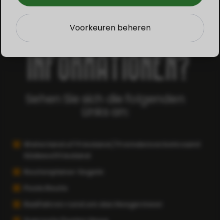
MEHR
Voorkeuren beheren
INFORMATIONEN?
Sehen Sie sich die folgenden
Links an:
Waterland of Friesland / Fremdenverkehrsamt
Südwestfriesland
Routenplaner Segeln
Pools Route
Radfahren rund um das Heegermeer