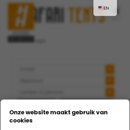
SAFARI
TENTS
EN
Navi
NL
DE
back to overnight
results
Onze website maakt gebruik van
cookies