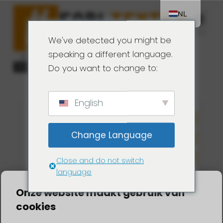
SAFARI
TENTEN
NL
Navi
DE
We've detected you might be
EN
speaking a different language.
Do you want to change to:
terug naar overnachten
English
Change Language
Close and do not switch
language
resultaten
Onze website maakt gebruik van
cookies