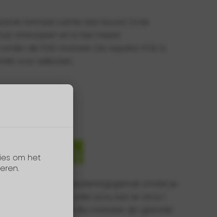
ikt voor zeilboten.
motoren
ies om het
eren.