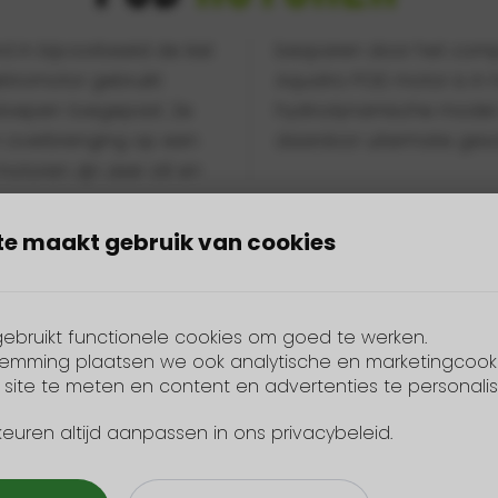
n bijvoorbeeld de kiel
imte aan boord. Onze
ektromotor gebruikt
 en is het meest
sloepen toegepast. Ze
n. De Aquatro POD is
n overbrenging op een
daardoor uitermate gesch
otoren zijn zeer stil en
te maakt gebruik van cookies
trische
buitenboord
ebruikt functionele cookies om goed te werken.
temming plaatsen we ook analytische en marketingcook
 site te meten en content en advertenties te personalis
 geschikt voor kortere
ieningsgemak omdat je
keuren altijd aanpassen in ons privacybeleid.
compact systeem en
 accu kan er circa 1
tor en dus ook eenvoudig
kw motoren zijn geschikt