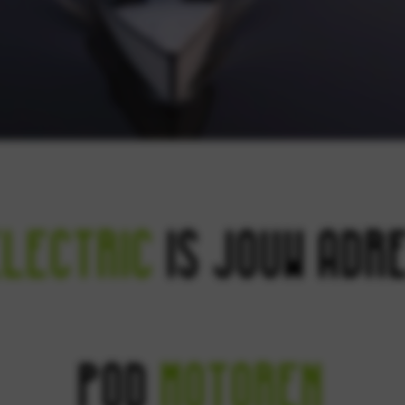
Electric
is jouw adr
POD
motoren