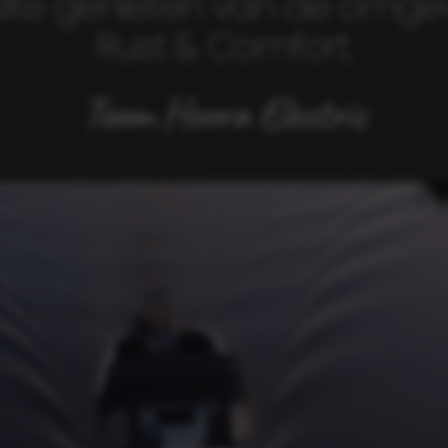
tilte genieten van de omge
Rust & Comfort.
Team Hoora Electric