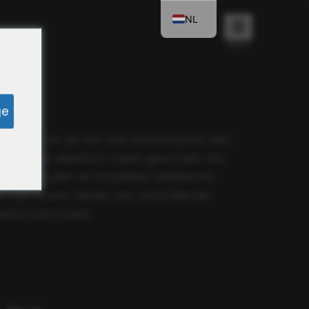
NL
Navigation
DE
C
EN
ge
tenboordmotoren.