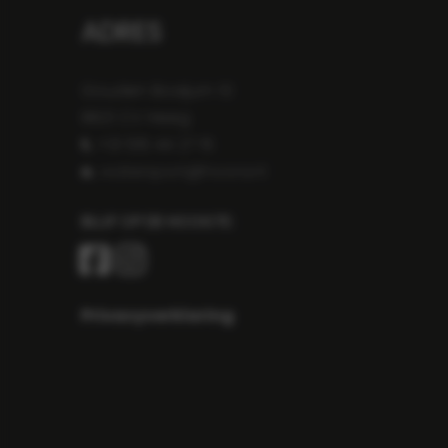
ADRES
Gouden Boaijum 10
8621 CV Heeg
t.
+31 515 44 27 15
e.
watersport@hoora.nl
BLIJF OP DE HOOGTE:
Privacyverklaring