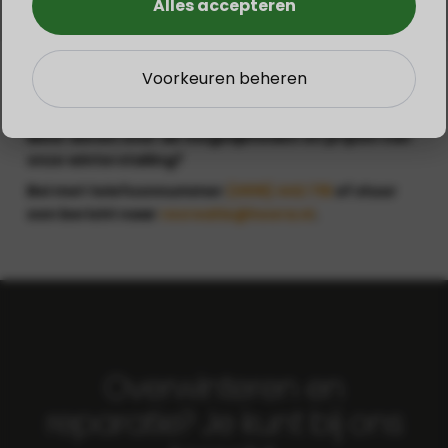
Alles accepteren
Voorkeuren beheren
Meer weten over de mogelijkheden en prijzen van
onze winterstalling?
Bel met telefoonnummer
(0515) 442 715
of stuur
een bericht naar
recreatie@hoora.nl
.
Overwinteren en
reparatie? Je kunt bij ons