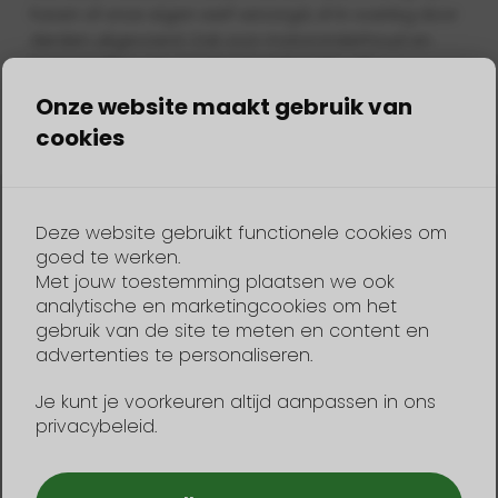
haven of onze eigen werf verzorgd, of in overleg door
derden uitgevoerd. Ook voor motoronderhoud en
motorstalling van zowel conventionele- als
elektromotoren kun je bij ons terecht.
Onze website maakt gebruik van
cookies
Binnenstalling
Deze website gebruikt functionele cookies om
Buitenstalling
goed te werken.
Het takelen van boten tot 8 meter en 1500 kg
Met jouw toestemming plaatsen we ook
Afspuiten en reinigen van boten tot 8 meter
analytische en marketingcookies om het
gebruik van de site te meten en content en
advertenties te personaliseren.
Op- en aftuigen van zeilboten
Droge opslag voor kussens en zeilen
Je kunt je voorkeuren altijd aanpassen in ons
Technische controle en mogelijkheid tot groot
privacybeleid.
onderhoud via onze werf
Winterklaar maken van benzine-, diesel- en E-
motoren