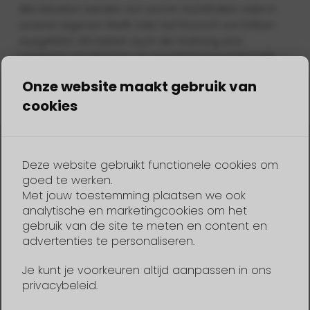
Alle Arbeiten werden von uns im Yachthafen oder in
unserer eigenen Werft oder auf Wunsch von Dritten
ausgeführt. Wir bieten auch die Wartung und
Lagerung von Motoren an, sowohl für konventionelle
als auch für Elektromotoren.
Onze website maakt gebruik van
cookies
Lagerung in Innenräumen
Deze website gebruikt functionele cookies om
Lagerung im Freien
goed te werken.
Heben von Booten bis zu 8 Metern und 1500 kg
Met jouw toestemming plaatsen we ook
Abspritzen und Reinigen von Booten bis zu 8 Metern
analytische en marketingcookies om het
Länge
gebruik van de site te meten en content en
advertenties te personaliseren.
Auf- und Abriggen von Segelbooten
Je kunt je voorkeuren altijd aanpassen in ons
Trockener Stauraum für Kissen und Abdeckplanen
privacybeleid.
Technische Inspektion und Möglichkeit einer
größeren Wartung durch unsere Werft