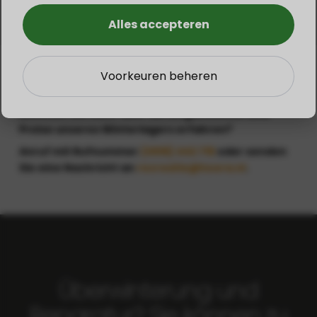
Überwinterung von Benzin-, Diesel- und E-Motoren
Alles accepteren
Voorkeuren beheren
Möchten Sie mehr über die Möglichkeiten und
Preise unseres Winterlagers erfahren?
Anruf mit Rufnummer
(0515) 442 715
oder senden
Sie eine Nachricht an
recreatie@hoora.nl
.
Überwinterung und
Reparatur? Sie können zu